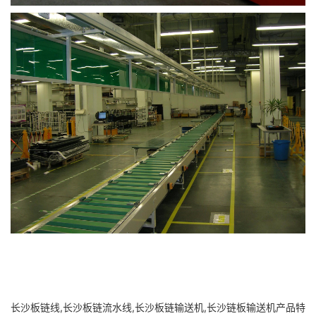
长沙板链线,长沙板链流水线,长沙板链输送机,长沙链板输送机产品特