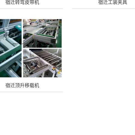
宿迁转弯皮带机
宿迁工装夹具
宿迁顶升移载机