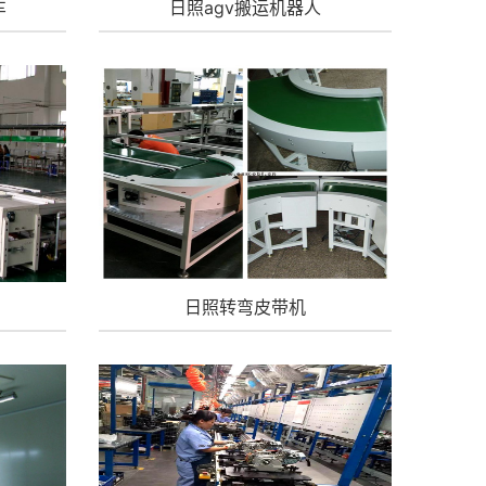
车
日照agv搬运机器人
日照转弯皮带机