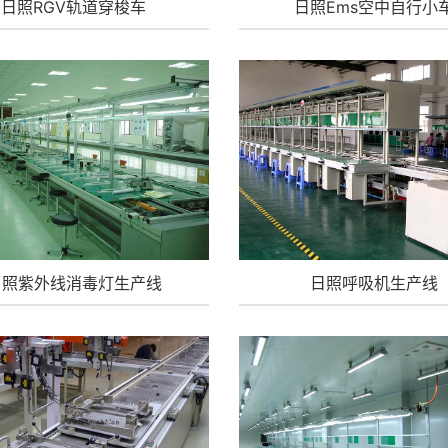
日照RGV轨道穿梭车
日照Ems空中自行小
日照紫外线消毒灯生产线
日照呼吸机生产线