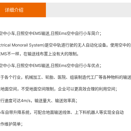
详细介绍
S空中小车,日照空中EMS输送,日照Ems空中自行小车简介；
Electrical Monorail System)是空中轨道行驶的无人自动化设备。使
EMS不一样，在输送线布置上没有大的限制。
S空中小车,日照空中EMS输送,日照Ems空中自行小车优点；
应用于各个行业，机械加工、轮胎、医院、组装制造代工厂等各种物料的输
占用地面空间，不受地面空间限制，企业可以更高效合理的利用空间；
中运行速度可达4m/s，输送量大、输送效率高；
MS小车自带升降系统，可配合地面输送线体、上下料机器人等实现全自动
操作维护简单；