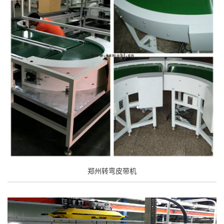
郑州转弯皮带机