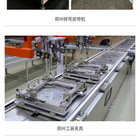
郑州转弯皮带机
郑州工装夹具