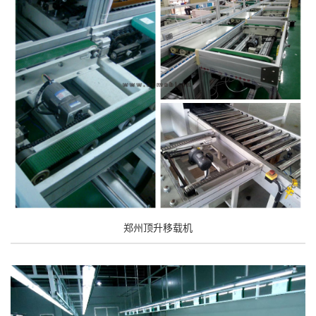
郑州顶升移载机