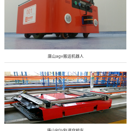
唐山agv搬运机器人
唐山RGV轨道穿梭车