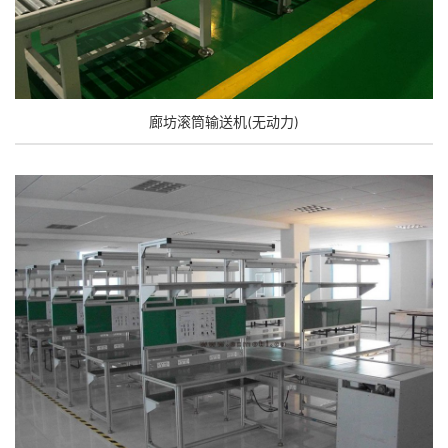
廊坊滚筒输送机(无动力)