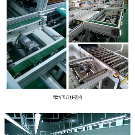
廊坊顶升移载机