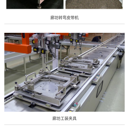
廊坊转弯皮带机
廊坊工装夹具