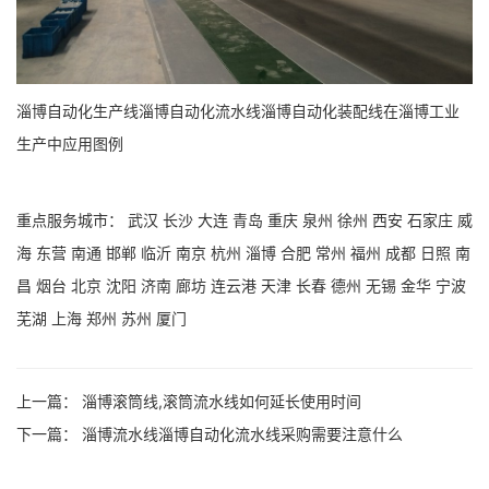
淄博自动化生产线淄博自动化流水线淄博自动化装配线在淄博工业
生产中应用图例
重点服务城市：
武汉
长沙
大连
青岛
重庆
泉州
徐州
西安
石家庄
威
海
东营
南通
邯郸
临沂
南京
杭州
淄博
合肥
常州
福州
成都
日照
南
昌
烟台
北京
沈阳
济南
廊坊
连云港
天津
长春
德州
无锡
金华
宁波
芜湖
上海
郑州
苏州
厦门
上一篇：
淄博滚筒线,滚筒流水线如何延长使用时间
下一篇：
淄博流水线淄博自动化流水线采购需要注意什么