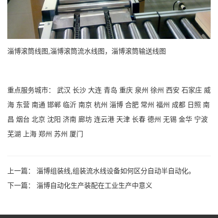
淄博滚筒线图,淄博滚筒流水线图，淄博滚筒输送线图
重点服务城市：
武汉
长沙
大连
青岛
重庆
泉州
徐州
西安
石家庄
威
海
东营
南通
邯郸
临沂
南京
杭州
淄博
合肥
常州
福州
成都
日照
南
昌
烟台
北京
沈阳
济南
廊坊
连云港
天津
长春
德州
无锡
金华
宁波
芜湖
上海
郑州
苏州
厦门
上一篇：
淄博组装线,组装流水线设备如何区分自动半自动化。
下一篇：
淄博自动化生产装配在工业生产中意义