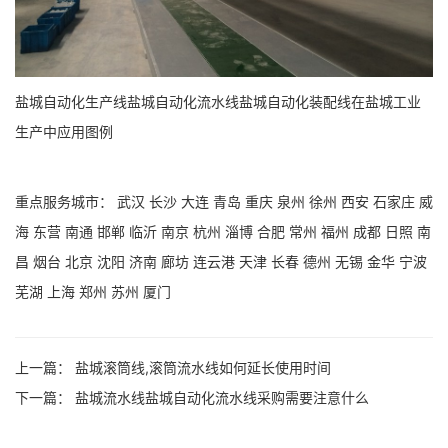
盐城自动化生产线盐城自动化流水线盐城自动化装配线在盐城工业
生产中应用图例
重点服务城市：
武汉
长沙
大连
青岛
重庆
泉州
徐州
西安
石家庄
威
海
东营
南通
邯郸
临沂
南京
杭州
淄博
合肥
常州
福州
成都
日照
南
昌
烟台
北京
沈阳
济南
廊坊
连云港
天津
长春
德州
无锡
金华
宁波
芜湖
上海
郑州
苏州
厦门
上一篇：
盐城滚筒线,滚筒流水线如何延长使用时间
下一篇：
盐城流水线盐城自动化流水线采购需要注意什么