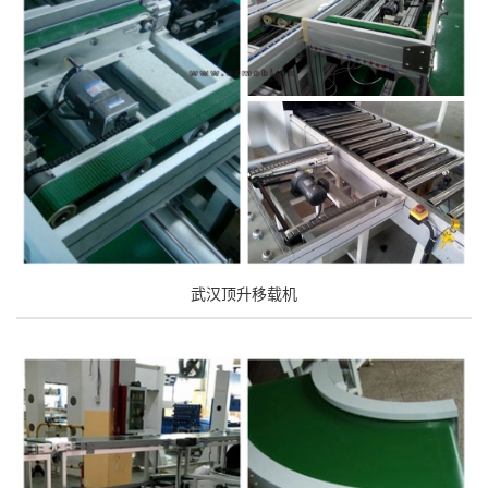
武汉顶升移载机