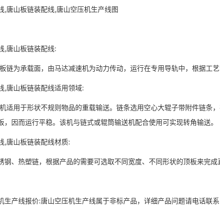
线,唐山板链装配线,唐山空压机生产线图
线,唐山板链装配线:
板链为承载面，由马达减速机为动力传动，运行在专用导轨中，根据工艺
线,唐山板链装配线适用领域:
机适用于形状不规则物品的重载输送。链条选用空心大辊子带附件链条，
板，因而运行平稳。该机与链式或辊筒输送机配合使用可实现转角输送。
线,唐山板链装配线材质:
锈钢、热塑链，根据产品的需要可选取不同宽度、不同形状的顶板来完成
机生产线报价:唐山空压机生产线属于非标产品，详细产品问题请电话联系