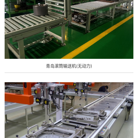
青岛滚筒输送机(无动力)