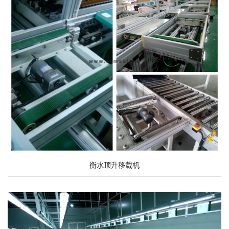
衡水顶升移载机