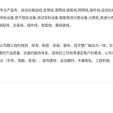
专业产品有：自动化输送线,皮带线,滚筒线,链板线,网带线,插件线,自动化
化非标设备,烘干固化设备,测试非标设备,智能物流分拣设备,分拣机,高速
装配线、总装线、插件线、地盘线、悬挂链线。
公司融工程的规划﹑研发、制造﹑安装、服务、技朮整厂输出为一体，实
靠的产品质量、完善的服务体系，高效的工作效率满足客户的需求。公司
产业（手机、电脑、家电）、装饰建材、运动器材、木器家私、工程机械