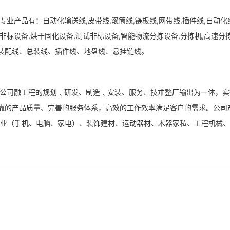
专业产品有：自动化输送线,皮带线,滚筒线,链板线,网带线,插件线,自动化
化非标设备,烘干固化设备,测试非标设备,智能物流分拣设备,分拣机,高速
装配线、总装线、插件线、地盘线、悬挂链线。
公司融工程的规划﹑研发、制造﹑安装、服务、技朮整厂输出为一体，实
靠的产品质量、完善的服务体系，高效的工作效率满足客户的需求。公司
产业（手机、电脑、家电）、装饰建材、运动器材、木器家私、工程机械