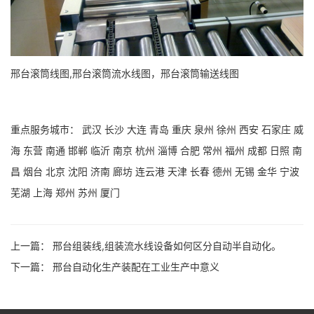
邢台滚筒线图,邢台滚筒流水线图，邢台滚筒输送线图
重点服务城市：
武汉
长沙
大连
青岛
重庆
泉州
徐州
西安
石家庄
威
海
东营
南通
邯郸
临沂
南京
杭州
淄博
合肥
常州
福州
成都
日照
南
昌
烟台
北京
沈阳
济南
廊坊
连云港
天津
长春
德州
无锡
金华
宁波
芜湖
上海
郑州
苏州
厦门
上一篇：
邢台组装线,组装流水线设备如何区分自动半自动化。
下一篇：
邢台自动化生产装配在工业生产中意义