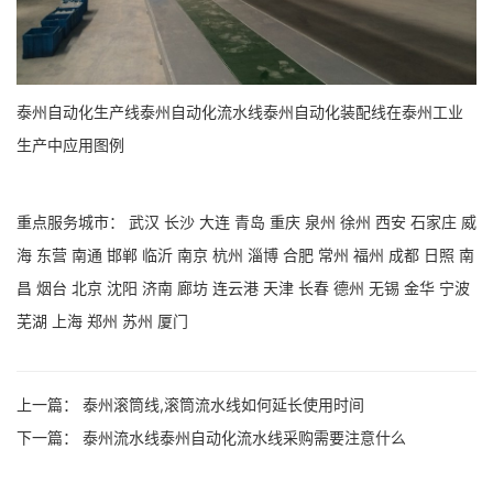
泰州自动化生产线泰州自动化流水线泰州自动化装配线在泰州工业
生产中应用图例
重点服务城市：
武汉
长沙
大连
青岛
重庆
泉州
徐州
西安
石家庄
威
海
东营
南通
邯郸
临沂
南京
杭州
淄博
合肥
常州
福州
成都
日照
南
昌
烟台
北京
沈阳
济南
廊坊
连云港
天津
长春
德州
无锡
金华
宁波
芜湖
上海
郑州
苏州
厦门
上一篇：
泰州滚筒线,滚筒流水线如何延长使用时间
下一篇：
泰州流水线泰州自动化流水线采购需要注意什么