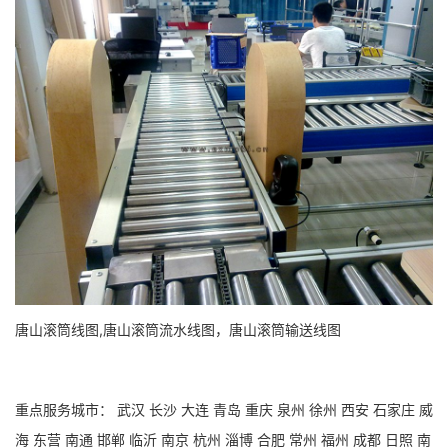
唐山滚筒线图,唐山滚筒流水线图，唐山滚筒输送线图
重点服务城市：
武汉
长沙
大连
青岛
重庆
泉州
徐州
西安
石家庄
威
海
东营
南通
邯郸
临沂
南京
杭州
淄博
合肥
常州
福州
成都
日照
南