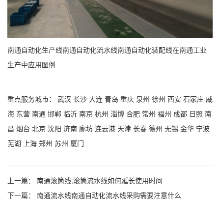
南通自动化生产线南通自动化流水线南通自动化装配线在南通工业
生产中应用图例
重点服务城市：
武汉
长沙
大连
青岛
重庆
泉州
徐州
西安
石家庄
威
海
东营
南通
邯郸
临沂
南京
杭州
淄博
合肥
常州
福州
成都
日照
南
昌
烟台
北京
沈阳
济南
廊坊
连云港
天津
长春
德州
无锡
金华
宁波
芜湖
上海
郑州
苏州
厦门
上一篇：
南通滚筒线,滚筒流水线如何延长使用时间
下一篇：
南通流水线南通自动化流水线采购需要注意什么