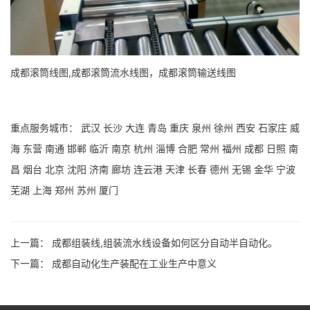
成都滚筒线图,成都滚筒流水线图，成都滚筒输送线图
重点服务城市：
武汉
长沙
大连
青岛
重庆
泉州
徐州
西安
石家庄
威
海
东营
南通
邯郸
临沂
南京
杭州
淄博
合肥
常州
福州
成都
日照
南
昌
烟台
北京
沈阳
济南
廊坊
连云港
天津
长春
德州
无锡
金华
宁波
芜湖
上海
郑州
苏州
厦门
上一篇：
成都组装线,组装流水线设备如何区分自动半自动化。
下一篇：
成都自动化生产装配在工业生产中意义